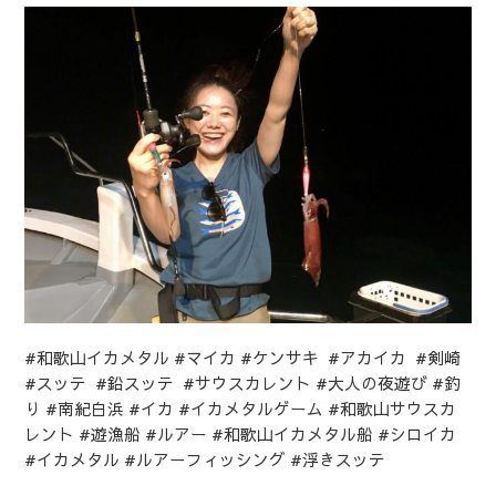
#和歌山イカメタル
#マイカ
#ケンサキ
#アカイカ
#剣崎
#スッテ
#鉛スッテ
#サウスカレント
#大人の夜遊び
#釣
り
#南紀白浜
#イカ
#イカメタルゲーム
#和歌山サウスカ
レント
#遊漁船
#ルアー #和歌山イカメタル船 #シロイカ
#イカメタル #ルアーフィッシング #浮きスッテ